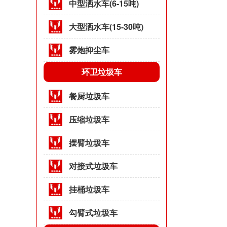
中型洒水车(6-15吨)
大型洒水车(15-30吨)
雾炮抑尘车
环卫垃圾车
餐厨垃圾车
压缩垃圾车
摆臂垃圾车
对接式垃圾车
挂桶垃圾车
勾臂式垃圾车