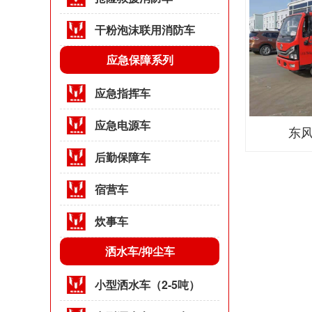
干粉泡沫联用消防车
应急保障系列
应急指挥车
应急电源车
东风
后勤保障车
宿营车
炊事车
洒水车/抑尘车
小型洒水车（2-5吨）