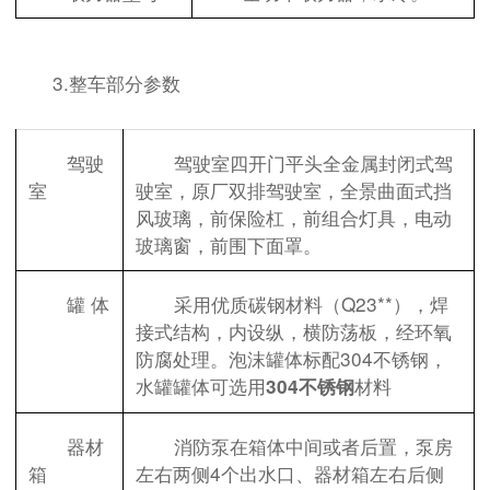
3.整车部分参数
驾驶
驾驶室四开门平头全金属封闭式驾
室
驶室，原厂双排驾驶室，全景曲面式挡
风玻璃，前保险杠，前组合灯具，电动
玻璃窗，前围下面罩。
罐 体
采用优质碳钢材料（Q23**），焊
接式结构，内设纵，横防荡板，经环氧
防腐处理。泡沫罐体标配304不锈钢，
水罐罐体可选用
材料
304不锈钢
器材
消防泵在箱体中间或者后置，泵房
箱
左右两侧4个出水口、器材箱左右后侧