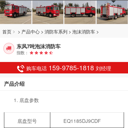
首页
>
产品中心
>
消防车系列
>
泡沫消防车
>
东风7吨泡沫消防车
指数：
159-9785-1818
购车电话
刘经理
产品介绍
1. 底盘参数
底盘型号
EQ1185DJ9CDF