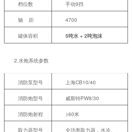
档位数
手动9挡
轴 距
4700
罐体容积
5吨
水
+ 2吨泡沫
2.水炮系统参数
消防泵型号
上海CB10/40
消防炮型号
威斯特PW8/30
消防炮射程
≥60米
取力器型号
全功率取力器，水冷。